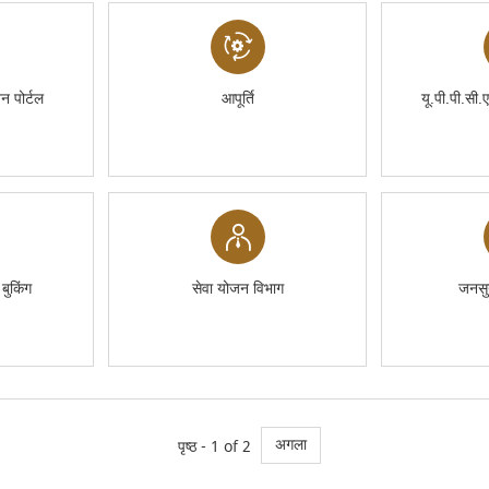
न पोर्टल
आपूर्ति
यू.पी.पी.सी.
ुकिंग
सेवा योजन विभाग
जनसु
अगला
पृष्ठ - 1 of 2