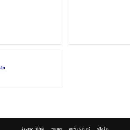
रदेश
वेबसाइट नीतियां
सहायता
हमसे संपर्क करें
फ़ीडबैक